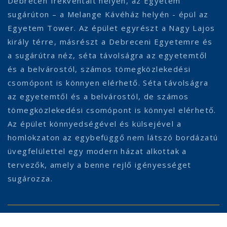
Debrecen frekventált helyén, az Egyetem
sugárúton – a Melange Kávéház helyén - épül az
Egyetem Tower. Az épület egyrészt a Nagy Lajos
király térre, másrészt a Debreceni Egyetemre és
a sugárútra néz, séta távolságra az egyetemtől
és a belvárostól, számos tömegközlekedési
csomópont is könnyen elérhető. Séta távolságra
az egyetemtől és a belvárostól, de számos
tömegközlekedési csomópont is könnyel elérhető.
Az épület könnyedségével és külsejével a
homlokzaton az egybefüggő nem látszó bordázatú
üvegfelülettel egy modern házat alkottak a
tervezők, amely a benne rejlő igényességet
sugározza.