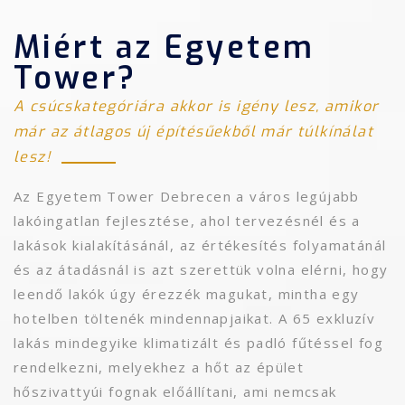
Miért az Egyetem
Tower?
A csúcskategóriára akkor is igény lesz, amikor
már az átlagos új építésűekből már túlkínálat
lesz!
Az Egyetem Tower Debrecen a város legújabb
lakóingatlan fejlesztése, ahol tervezésnél és a
lakások kialakításánál, az értékesítés folyamatánál
és az átadásnál is azt szerettük volna elérni, hogy
leendő lakók úgy érezzék magukat, mintha egy
hotelben töltenék mindennapjaikat. A 65 exkluzív
lakás mindegyike klimatizált és padló fűtéssel fog
rendelkezni, melyekhez a hőt az épület
hőszivattyúi fognak előállítani, ami nemcsak