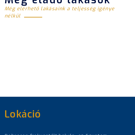
Még elérhető lakásaink a teljesség igénye
nélkül
Lokáció