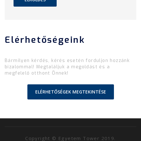
Elérhetőségeink
Bármilyen kérdés, kérés esetén forduljon hozzánk
bizalommal! Megtaláljuk a megoldást és a
megfelelő otthont Önnek!
ELÉRHETŐSÉGEK MEGTEKINTÉSE
Copyright © Egyetem Tower 2019.