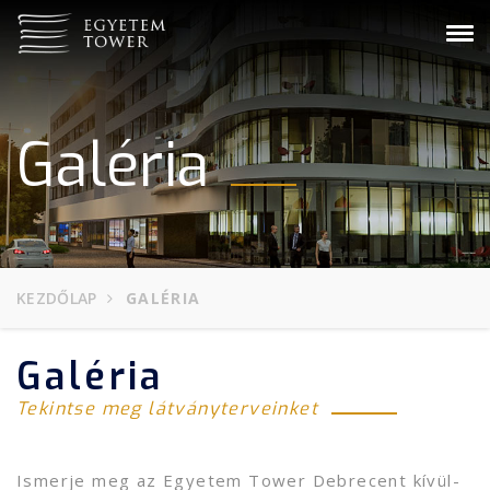
Tog
navi
Galéria
KEZDŐLAP
GALÉRIA
Galéria
Tekintse meg látványterveinket
Ismerje meg az Egyetem Tower Debrecent kívül-