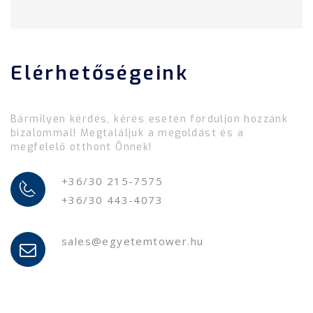
Elérhetőségeink
Bármilyen kérdés, kérés esetén forduljon hozzánk
bizalommal! Megtaláljuk a megoldást és a
megfelelő otthont Önnek!
+36/30 215-7575
+36/30 443-4073
sales@egyetemtower.hu