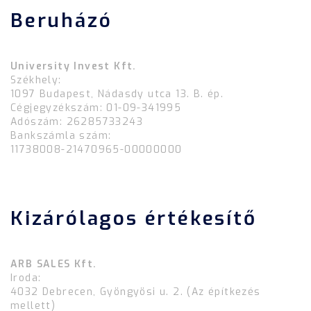
Beruházó
University Invest Kft.
Székhely:
1097 Budapest, Nádasdy utca 13. B. ép.
Cégjegyzékszám: 01-09-341995
Adószám: 26285733243
Bankszámla szám:
11738008-21470965-00000000
Kizárólagos értékesítő
ARB SALES Kft.
Iroda:
4032 Debrecen, Gyöngyösi u. 2. (Az építkezés
mellett)