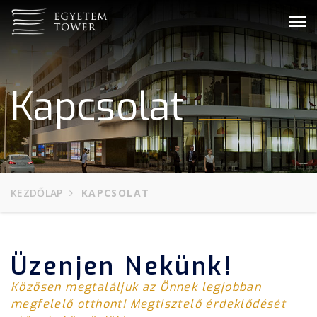
Tog
navi
Kapcsolat
KEZDŐLAP
KAPCSOLAT
Üzenjen Nekünk!
Közösen megtaláljuk az Önnek legjobban
megfelelő otthont! Megtisztelő érdeklődését